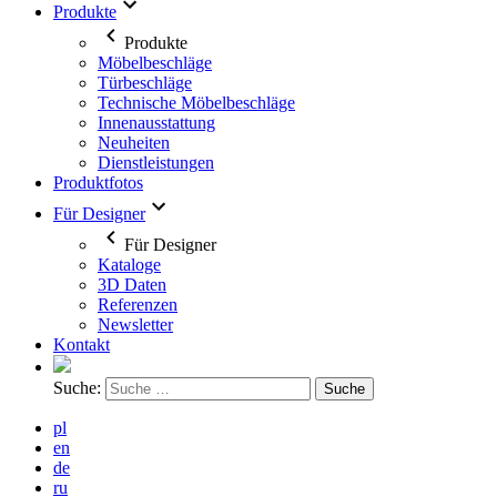
Produkte
Produkte
Möbelbeschläge
Türbeschläge
Technische Möbelbeschläge
Innenausstattung
Neuheiten
Dienstleistungen
Produktfotos
Für Designer
Für Designer
Kataloge
3D Daten
Referenzen
Newsletter
Kontakt
Suche:
pl
en
de
ru