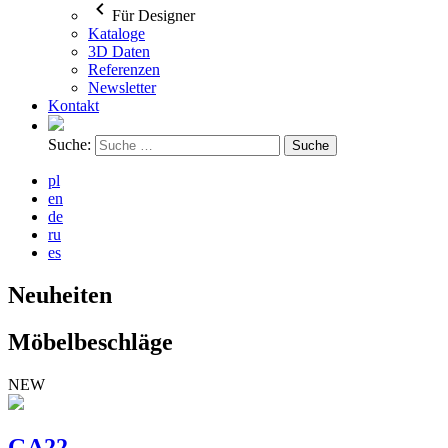
Für Designer
Kataloge
3D Daten
Referenzen
Newsletter
Kontakt
Suche:
pl
en
de
ru
es
Neuheiten
Möbelbeschläge
NEW
GA22