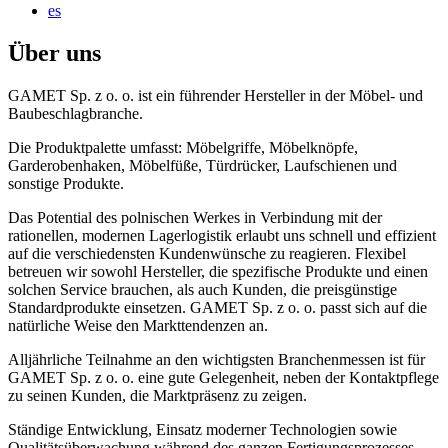
es
Über uns
GAMET Sp. z o. o. ist ein führender Hersteller in der Möbel- und
Baubeschlagbranche.
Die Produktpalette umfasst: Möbelgriffe, Möbelknöpfe,
Garderobenhaken, Möbelfüße, Türdrücker, Laufschienen und
sonstige Produkte.
Das Potential des polnischen Werkes in Verbindung mit der
rationellen, modernen Lagerlogistik erlaubt uns schnell und effizient
auf die verschiedensten Kundenwünsche zu reagieren. Flexibel
betreuen wir sowohl Hersteller, die spezifische Produkte und einen
solchen Service brauchen, als auch Kunden, die preisgünstige
Standardprodukte einsetzen. GAMET Sp. z o. o. passt sich auf die
natürliche Weise den Markttendenzen an.
Alljährliche Teilnahme an den wichtigsten Branchenmessen ist für
GAMET Sp. z o. o. eine gute Gelegenheit, neben der Kontaktpflege
zu seinen Kunden, die Marktpräsenz zu zeigen.
Ständige Entwicklung, Einsatz moderner Technologien sowie
Qualitätsüberwachung während des ganzen Fertigungsprozesses