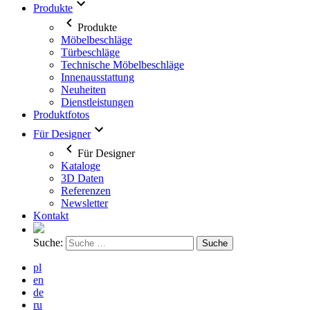
Produkte
Produkte
Möbelbeschläge
Türbeschläge
Technische Möbelbeschläge
Innenausstattung
Neuheiten
Dienstleistungen
Produktfotos
Für Designer
Für Designer
Kataloge
3D Daten
Referenzen
Newsletter
Kontakt
Suche:
pl
en
de
ru