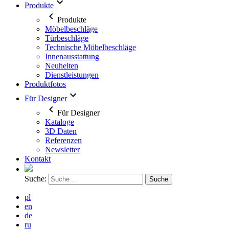
Produkte
Produkte
Möbelbeschläge
Türbeschläge
Technische Möbelbeschläge
Innenausstattung
Neuheiten
Dienstleistungen
Produktfotos
Für Designer
Für Designer
Kataloge
3D Daten
Referenzen
Newsletter
Kontakt
Suche:
pl
en
de
ru