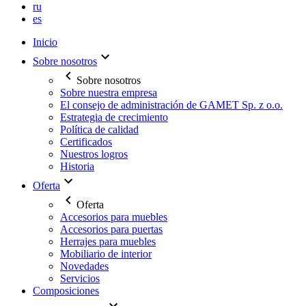
ru
es
Inicio
Sobre nosotros
Sobre nosotros
Sobre nuestra empresa
El consejo de administración de GAMET Sp. z o.o.
Estrategia de crecimiento
Política de calidad
Certificados
Nuestros logros
Historia
Oferta
Oferta
Accesorios para muebles
Accesorios para puertas
Herrajes para muebles
Mobiliario de interior
Novedades
Servicios
Composiciones