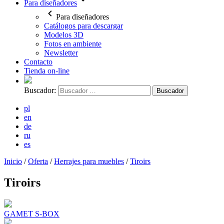
Para diseñadores
Para diseñadores
Catálogos para descargar
Modelos 3D
Fotos en ambiente
Newsletter
Contacto
Tienda on-line
Buscador:
pl
en
de
ru
es
Inicio
/
Oferta
/
Herrajes para muebles
/
Tiroirs
Tiroirs
GAMET S-BOX