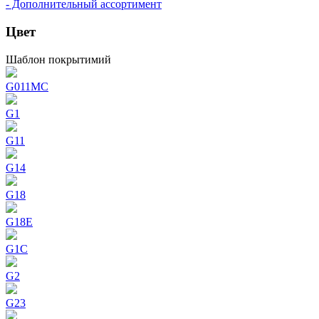
- Дополнительный ассортимент
Цвет
Шаблон покрытимий
G011MC
G1
G11
G14
G18
G18E
G1C
G2
G23