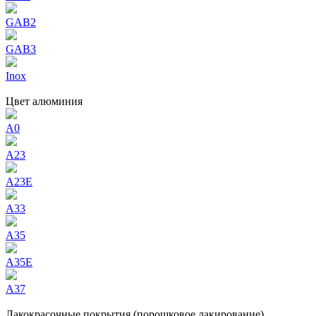
GAB2
GAB3
Inox
Цвет aлюминия
A0
A23
A23E
A33
A35
A35E
A37
Лакокрасочные покрытия (порошковое лакирование)