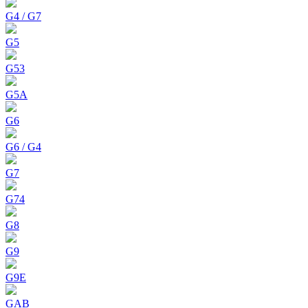
G4 / G7
G5
G53
G5A
G6
G6 / G4
G7
G74
G8
G9
G9E
GAB