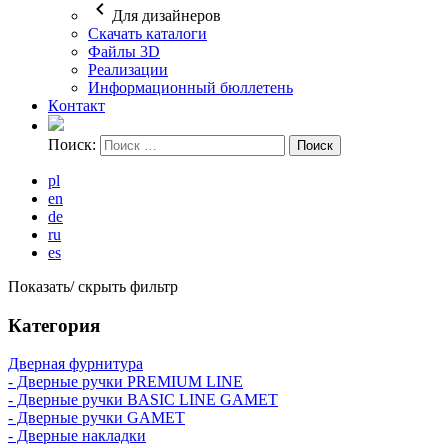
Для дизайнеров
Скачать каталоги
Файлы 3D
Реализации
Информационный бюллетень
Кoнтaкт
Поиск:
pl
en
de
ru
es
Показать/ скрыть фильтр
Категория
Дверная фурнитура
- Дверные ручки PREMIUM LINE
- Дверные ручки BASIC LINE GAMET
- Дверные ручки GAMET
- Дверные накладки