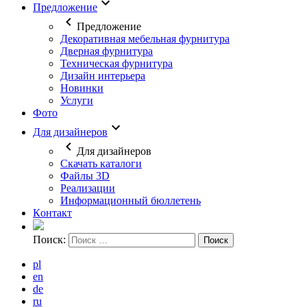
Предложение
Предложение
Декоративная мебельная фурнитура
Дверная фурнитура
Техническая фурнитура
Дизайн интерьера
Новинки
Услуги
Фото
Для дизайнеров
Для дизайнеров
Скачать каталоги
Файлы 3D
Реализации
Информационный бюллетень
Кoнтaкт
Поиск:
pl
en
de
ru