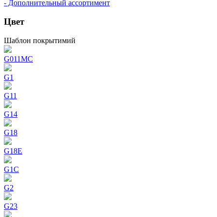
- Дополнительный ассортимент
Цвет
Шаблон покрытимий
G011MC
G1
G11
G14
G18
G18E
G1C
G2
G23