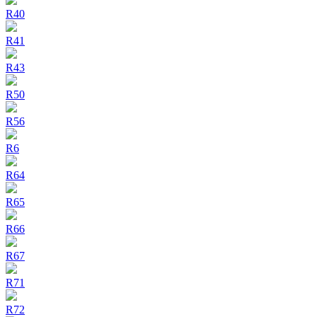
R40
R41
R43
R50
R56
R6
R64
R65
R66
R67
R71
R72