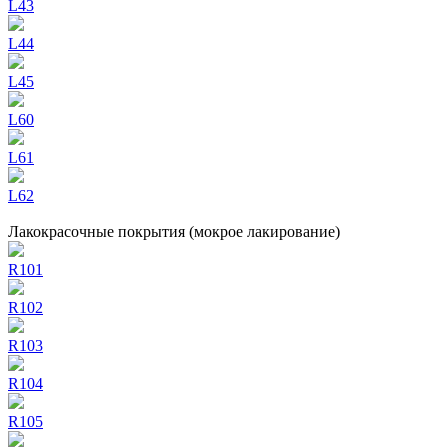
L43
L44
L45
L60
L61
L62
Лакокрасочные покрытия (мокрое лакирование)
R101
R102
R103
R104
R105