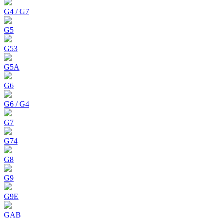
G4 / G7
G5
G53
G5A
G6
G6 / G4
G7
G74
G8
G9
G9E
GAB