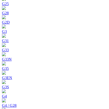
G25
G28
G2D
G3
G31
G33
G33N
G35
G3EN
G3S
G4
G4 / G28