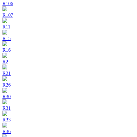
R106
R107
R11
R15
R16
R2
R21
R26
R30
R31
R33
R36