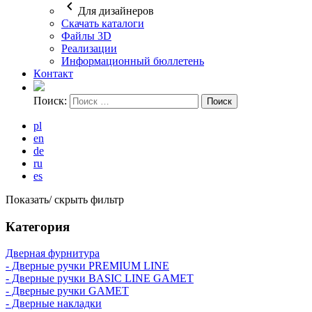
Для дизайнеров
Скачать каталоги
Файлы 3D
Реализации
Информационный бюллетень
Кoнтaкт
Поиск:
pl
en
de
ru
es
Показать/ скрыть фильтр
Категория
Дверная фурнитура
- Дверные ручки PREMIUM LINE
- Дверные ручки BASIC LINE GAMET
- Дверные ручки GAMET
- Дверные накладки