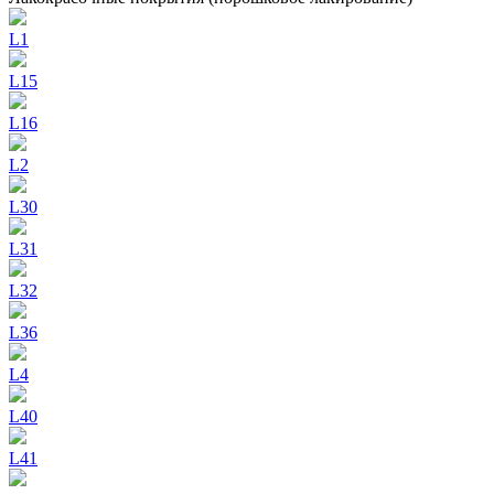
L1
L15
L16
L2
L30
L31
L32
L36
L4
L40
L41