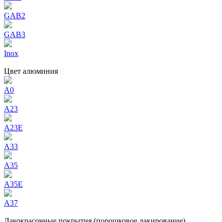
GAB2
GAB3
Inox
Цвет aлюминия
A0
A23
A23E
A33
A35
A35E
A37
Лакокрасочные покрытия (порошковое лакирование)