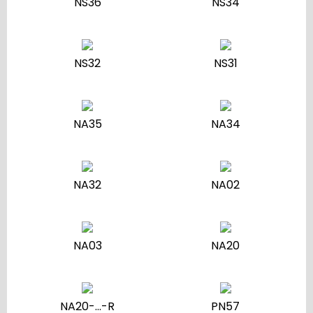
NS36
NS34
NS32
NS31
NA35
NA34
NA32
NA02
NA03
NA20
NA20-…-R
PN57