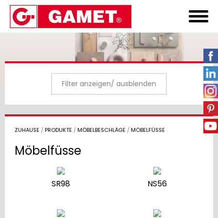
Filter anzeigen/ ausblenden
ZUHAUSE
/
PRODUKTE
/
MÖBELBESCHLÄGE
/
MÖBELFÜSSE
Möbelfüsse
SR98
NS56